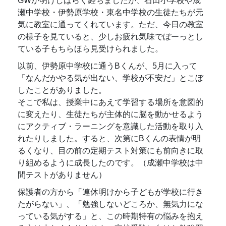
GWが明けしばらく経ちましたが、石田小学校や成
瀬中学校・伊勢原学校・東名中学校の生徒たちが元
気に教室に通ってくれています。ただ、今日の教室
の様子を見ていると、少しお疲れ気味でぼーっとし
ている子もちらほら見受けられました。
以前、伊勢原中学校に通うBくんが、5月に入って
「なんだかやる気が出ない、学校が不安だ」とこぼ
したことがありました。
そこで私は、授業中にあえて学習する場所を意図的
に変えたり、生徒たちが主体的に脳を動かせるよう
にアクティブ・ラーニングを意識した活動を取り入
れたりしました。すると、次第にBくんの表情が明
るくなり、目の前の定期テスト対策にも前向きに取
り組めるように成長したのです。（成瀬中学校は中
間テストがありません）
保護者の方から「連休明けから子どもが学校に行き
たがらない」、「勉強しないどころか、無気力にな
っている気がする」と、この時期特有の悩みを抱え