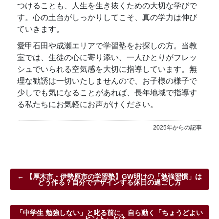
つけることも、人生を生き抜くための大切な学びで
す。心の土台がしっかりしてこそ、真の学力は伸び
ていきます。
愛甲石田や成瀬エリアで学習塾をお探しの方。当教
室では、生徒の心に寄り添い、一人ひとりがフレッ
シュでいられる空気感を大切に指導しています。無
理な勧誘は一切いたしませんので、お子様の様子で
少しでも気になることがあれば、長年地域で指導す
る私たちにお気軽にお声がけください。
2025年からの記事
← 【厚木市・伊勢原市の学習塾】GW明けの「勉強習慣」は
どう作る？自分でデザインする休日の過ごし方
「中学生 勉強しない」と叱る前に。自ら動く「ちょうどよい
ヒント」とは →