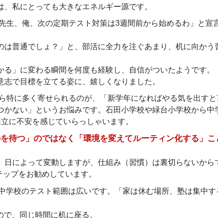
は、私にとっても大きなエネルギー源です。
先生、俺、次の定期テスト対策は3週間前から始めるわ」と宣
のは普通でしょ？」と、部活に全力を注ぐあまり、机に向かう
かる」に変わる瞬間を何度も経験し、自信がついたようです。
意志で目標を立てる姿に、嬉しくなりました。
ら特に多く寄せられるのが、「新学年になればやる気を出すと
つかない」というお悩みです。石田小学校や緑台小学校から中
両立に不安を感じていらっしゃいます。
のを待つ」のではなく「環境を変えてルーティン化する」こ
、日によって変動しますが、仕組み（習慣）は裏切らないから
テップをお勧めしています。
中学校のテスト範囲は広いです。「家は休む場所、塾は集中す
いので、同じ時間に机に座る。