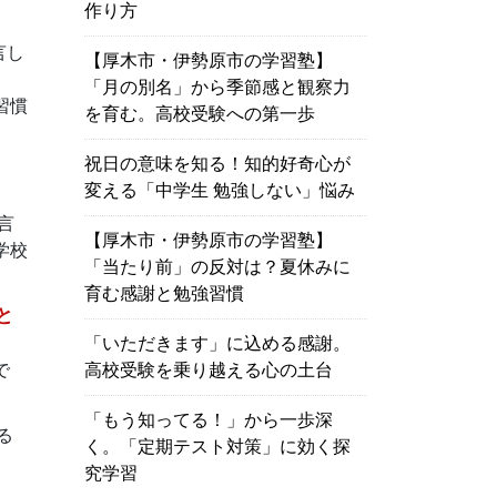
作り方
言し
【厚木市・伊勢原市の学習塾】
「月の別名」から季節感と観察力
習慣
を育む。高校受験への第一歩
祝日の意味を知る！知的好奇心が
変える「中学生 勉強しない」悩み
言
【厚木市・伊勢原市の学習塾】
学校
「当たり前」の反対は？夏休みに
育む感謝と勉強習慣
と
「いただきます」に込める感謝。
で
高校受験を乗り越える心の土台
「もう知ってる！」から一歩深
る
く。「定期テスト対策」に効く探
究学習