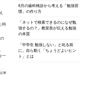
6月の歯科検診から考える「勉強習
慣」の作り方
え
「ネットで検索できるのになぜ勉
た時
強するの？」教室長が伝える勉強
の本質
域の
「中学生 勉強しない」と叱る前
、
に。自ら動く「ちょうどよいヒン
を一
ト」とは
の記事