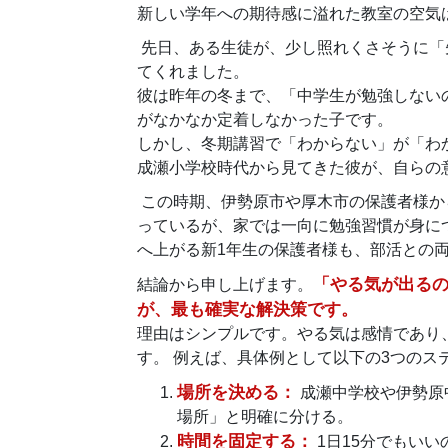
新しい学年への期待感に溢れた教室の空気
先日、ある生徒が、少し照れくさそうに「
てくれました。
彼は昨年の冬まで、「中学生が勉強しない
がなかなか定着しなかった子です。
しかし、冬期講習で「わからない」が「わ
成瀬小学校時代から見てきた彼が、自らの
この時期、伊勢原市や厚木市の保護者様か
っているが、家では一向に勉強習慣が身に
へ上がる新1年生の保護者様も、部活との
「やる気が出る
結論から申し上げます。
が、最も確実な解決策です。
理由はシンプルです。やる気は感情であり
す。 例えば、具体例として以下の3つのス
場所を決める：
成瀬中学校や伊勢原
場所」と明確に分ける。
時間を固定する：
1日15分でもい